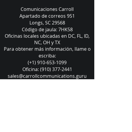
Comunicaciones Carroll
Apartado de correos 951
Longs, SC 29568
Código de jaula: 7HK58
Oficinas locales ubicadas en DC, FL, ID,
NC, OH y TX
Para obtener más información, llame o
escriba:
(+1) 910-653-1099
Oficina:
(910) 377-2441
sales@carrollcommunications.guru