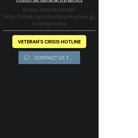
Envíos internacionales
https://store.carrollcommunications.gu
ru/shop/home
VETERAN'S CRISIS HOTLINE
CONTACT US TODAY!