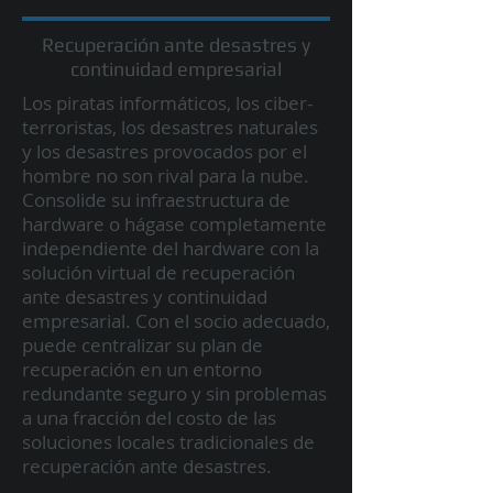
Recuperación ante desastres y
continuidad empresarial
Los piratas informáticos, los ciber-
terroristas, los desastres naturales
y los desastres provocados por el
hombre no son rival para la nube.
Consolide su infraestructura de
hardware o hágase completamente
independiente del hardware con la
solución virtual de recuperación
ante desastres y continuidad
empresarial. Con el socio adecuado,
puede centralizar su plan de
recuperación en un entorno
redundante seguro y sin problemas
a una fracción del costo de las
soluciones locales tradicionales de
recuperación ante desastres.