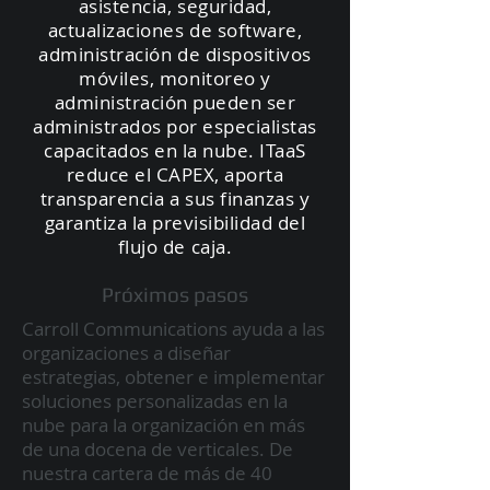
asistencia, seguridad,
actualizaciones de software,
administración de dispositivos
móviles, monitoreo y
administración pueden ser
administrados por especialistas
capacitados en la nube. ITaaS
reduce el CAPEX, aporta
transparencia a sus finanzas y
garantiza la previsibilidad del
flujo de caja.
Próximos pasos
Carroll Communications ayuda a las
organizaciones a diseñar
estrategias, obtener e implementar
soluciones personalizadas en la
nube para la organización en más
de una docena de verticales. De
nuestra cartera de más de 40