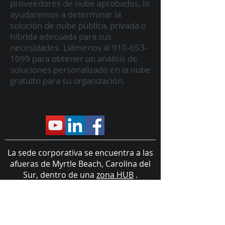
proveedores de nube aprobados, lo
ayudaremos a determinar la
solución de nube pública, privada o
híbrida adecuada para sus
necesidades. Llámenos al
910-653-
1099
para obtener un análisis de
soluciones personalizado en la nube
gratuito para su organización.
La sede corporativa se encuentra a las
afueras de Myrtle Beach, Carolina del
Sur, dentro de una
zona HUB
.
Protege oficial de los
sistemas de
misión de General Dynamics
Envíos internacionales
https://store.carrollcommunications.gu