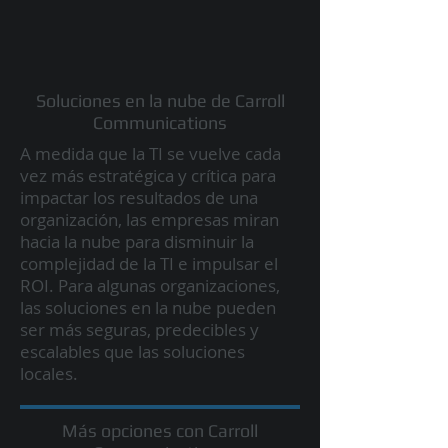
Soluciones en la nube de Carroll
Communications
A medida que la TI se vuelve cada
vez más estratégica y crítica para
impactar los resultados de una
organización, las empresas miran
hacia la nube para disminuir la
complejidad de la TI e impulsar el
ROI. Para algunas organizaciones,
las soluciones en la nube pueden
ser más seguras, predecibles y
escalables que las soluciones
locales.
Más opciones con Carroll