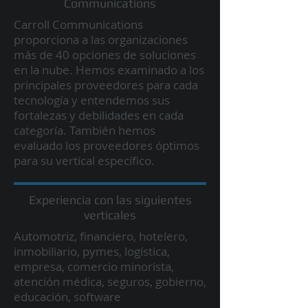
Communications
Carroll Communications
proporciona a las organizaciones
más de 40 opciones de soluciones
en la nube. Hemos examinado a los
principales proveedores para cada
tecnología y entendemos sus
fortalezas y debilidades en cada
categoría. También hemos
evaluado los proveedores óptimos
para su vertical específico.
Experiencia con las siguientes
verticales
Automotriz, financiero, hotelero,
inmobiliario, pymes, logística,
empresa, comercio minorista,
atención médica, seguros, gobierno,
educación, software