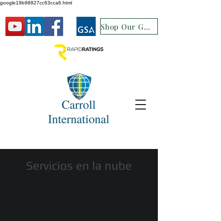
google19b98827cc63cca6.html
Shop Our GSA
Servicios en la nube