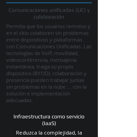
Comunicaciones unificadas (UC) y
colaboración
Permita que los usuarios remotos y
en el sitio colaboren sin problemas
entre dispositivos y plataformas
con Comunicaciones Unificadas. Las
tecnologías de VoIP, movilidad,
videoconferencia, mensajería
instantánea, traiga su propio
dispositivo (BYOD), colaboración y
presencia pueden trabajar juntas
sin problemas en la nube ... con la
solución e implementación
adecuadas.
Infraestructura como servicio
(IaaS)
Reduzca la complejidad, la