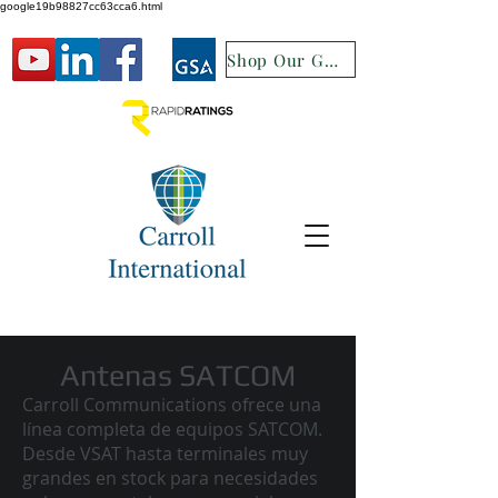
google19b98827cc63cca6.html
Shop Our GSA
Antenas SATCOM
Carroll Communications ofrece una
línea completa de equipos SATCOM.
Desde VSAT hasta terminales muy
grandes en stock para necesidades