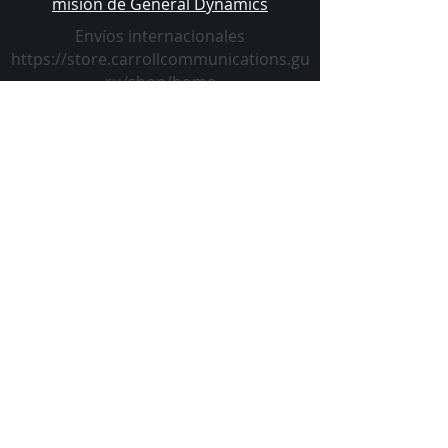
misión de General Dynamics
Envíos internacionales
https://store.carrollcommunications.gu
ru/shop/home
VETERAN'S CRISIS HOTLINE
CONTACT US TODAY!