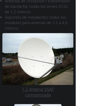
Antenas de recepción / transmisión
de banda Ka: todas las series 3122
de 1,2 metros
Soportes de instalación: todos los
modelos para antenas de 1,2 a 4,5
metros
1.2 Antena VSAT
compensada