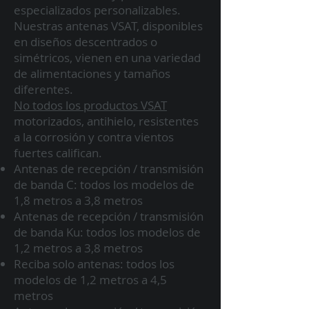
especializados personalizables.
Nuestras antenas VSAT, disponibles
en diseños descentrados o
simétricos, vienen en una variedad
de alimentaciones y tamaños
diferentes.
No todos los productos VSAT
motorizados, antihielo, resistentes
a la corrosión y contra vientos
fuertes califican.
Antenas de recepción / transmisión
de banda C: todos los modelos de
1,8 metros a 3,8 metros
Antenas de recepción / transmisión
de banda Ku: todos los modelos de
1,2 metros a 3,8 metros
Reciba solo antenas: todos los
modelos de 1,2 metros a 4,5
metros