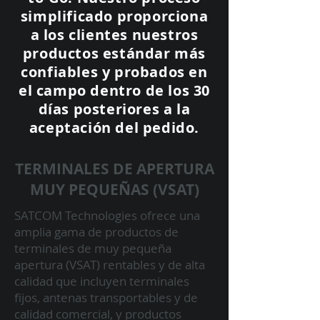
simplificado proporciona
a los clientes nuestros
productos estándar más
confiables y probados en
el campo dentro de los 30
días posteriores a la
aceptación del pedido.
TERMINALES DE APERTURA
MUY PEQUEÑAS (VSAT)
SATCOM Technologies ofrece una
amplia gama de productos de
terminales de muy pequeña
apertura (VSAT) rentables y de alta
calidad que incluyen terminales
fijos, antenas transportables y de
calidad comercial, y productos