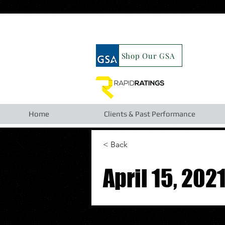
google19b98827cc63cca6.html
Shop Our GSA
Home
Clients & Past Performance
< Back
April 15, 202