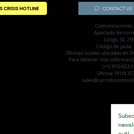
S CRISIS HOTLINE
CONTACT US 
Comunicaciones 
Apartado de corr
Longs, SC 29
Código de jaula:
Oficinas locales ubicadas en DC
Para obtener más información
(+1) 910-653-
Oficina:
(910) 37
sales@carrollcommuni
Subscr
newsle
out!