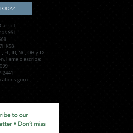
TODAY!
Carroll
eos 951
568
 7HK58
, FL, ID, NC, OH y TX
, llame o escriba:
1099
7-2441
cations.guru
ibe to our 
tter • Don’t miss 