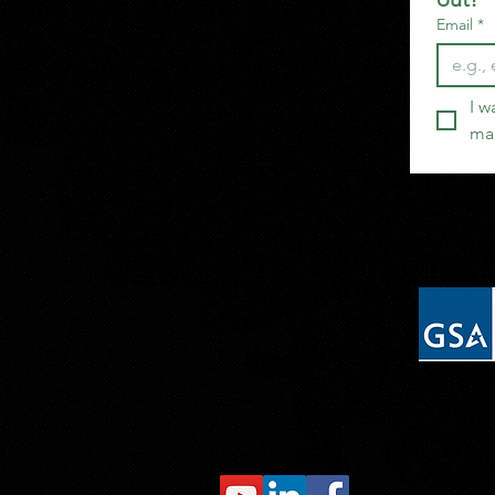
Email
*
I w
mai