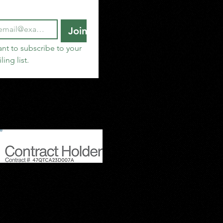
Join
ant to subscribe to your 
ling list.