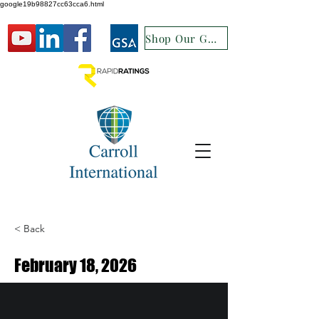
google19b98827cc63cca6.html
Shop Our GSA
< Back
February 18, 2026