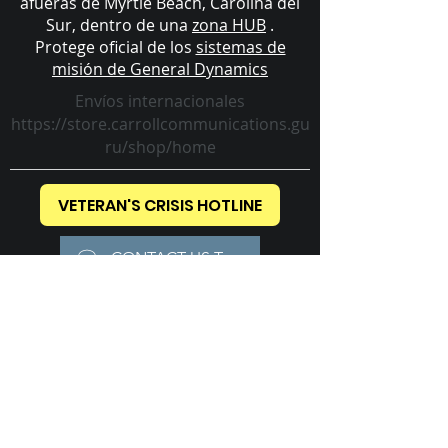
afueras de Myrtle Beach, Carolina del
Sur, dentro de una
zona HUB
.
Protege oficial de los
sistemas de
misión de General Dynamics
Envíos internacionales
https://store.carrollcommunications.gu
ru/shop/home
VETERAN'S CRISIS HOTLINE
CONTACT US TODAY!