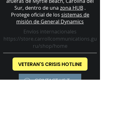
afueras de Myrtle Beach, Carolina del
Sur, dentro de una
zona HUB
.
Protege oficial de los
sistemas de
misión de General Dynamics
Envíos internacionales
https://store.carrollcommunications.gu
ru/shop/home
VETERAN'S CRISIS HOTLINE
CONTACT US TODAY!