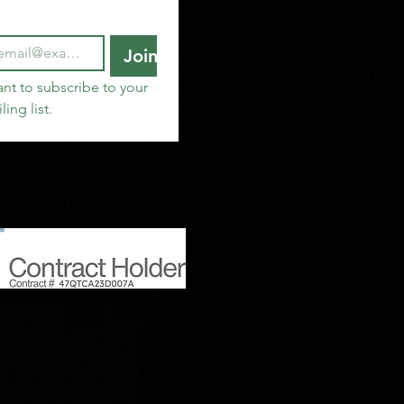
Join
ant to subscribe to your 
ling list.