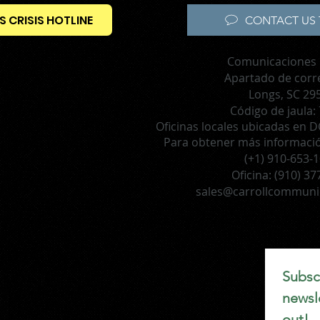
S CRISIS HOTLINE
CONTACT US 
Comunicaciones 
Apartado de corr
Longs, SC 29
Código de jaula:
Oficinas locales ubicadas en DC
Para obtener más información
(+1) 910-653-
Oficina:
(910) 37
sales@carrollcommuni
Subscr
newsle
out!