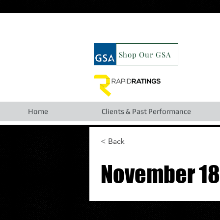
google19b98827cc63cca6.html
Shop Our GSA
Home
Clients & Past Performance
< Back
November 18