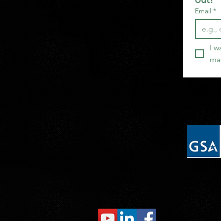
Email
*
I w
mai