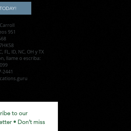
TODAY!
Carroll
eos 951
568
 7HK58
, FL, ID, NC, OH y TX
, llame o escriba:
1099
7-2441
cations.guru
ibe to our 
tter • Don’t miss 