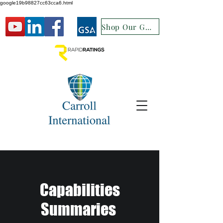
google19b98827cc63cca6.html
Shop Our GSA
Capabilities
Summaries